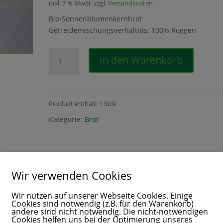
inkl. 7 % MwSt.
zzgl.
Versandkosten
Bio-Sonnenblumenkernbrot
Getreidemischungsverhältnis: 100% Roggen
Bio-
In den Warenkorb
Sonnenblumenkernbrot
Menge
Produkt enthält: 1
Stck
Kategorie:
Brot
Wir verwenden Cookies
Wir nutzen auf unserer Webseite Cookies. Einige
Cookies sind notwendig (z.B. für den Warenkorb)
hrotbrot mit Sonnenblumenkernen
andere sind nicht notwendig. Die nicht-notwendigen
Cookies helfen uns bei der Optimierung unseres
en