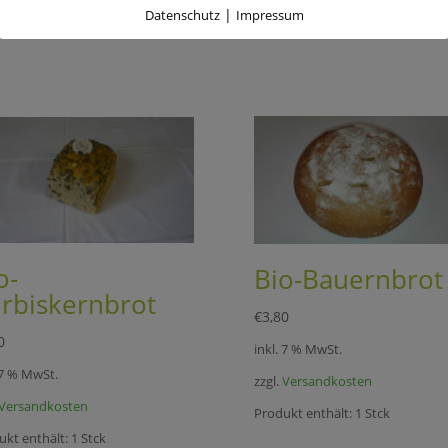
|
Datenschutz
Impressum
o-
Bio-Bauernbrot
rbiskernbrot
€
3,80
0
inkl. 7 % MwSt.
 7 % MwSt.
zzgl.
Versandkosten
Versandkosten
Produkt enthält: 1
Stck
ukt enthält: 1
Stck