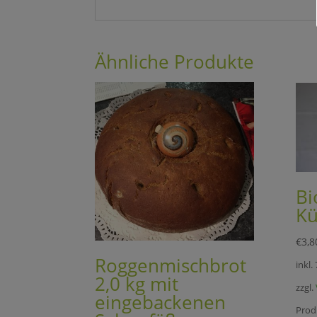
Ähnliche Produkte
Bi
Kü
€
3,8
Roggenmischbrot
inkl.
2,0 kg mit
zzgl.
eingebackenen
Prod