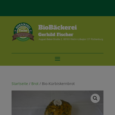
Startseite
/
Brot
/ Bio-Kürbiskernbrot