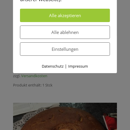
Alle akzeptieren
Alle ablehnen
Bio-Sonnenblumenkernbrot
Einstellungen
€
4,95
|
Datenschutz
Impressum
inkl. 7 % MwSt.
zzgl.
Versandkosten
Produkt enthält: 1
Stck