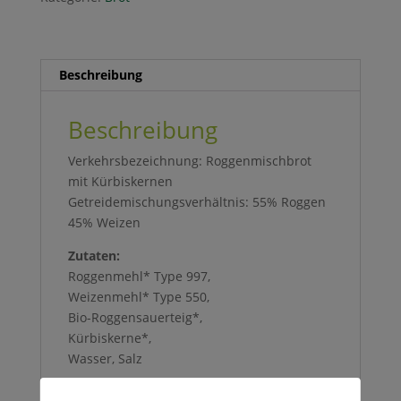
Beschreibung
Beschreibung
Verkehrsbezeichnung:
Roggenmischbrot
mit
Kürbiskernen
Getreidemischungsverhältnis:
55% Roggen
45% Weizen
Zutaten:
Roggenmehl* Type 997,
Weizenmehl* Type 550,
Bio-
Roggensauerteig*,
Kürbiskerne*,
Wasser, Salz
Hinweis für Allergiker