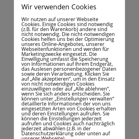
Allergene:
Roggen, Weizen
Wir verwenden Cookies
Nährwertangaben:
Wir nutzen auf unserer Webseite
100g Gebäck enthalten
durchschnittlich:
Cookies. Einige Cookies sind notwendig
(z.B. für den Warenkorb) andere sind
Brennwert 270kcal,
nicht notwendig. Die nicht-notwendigen
Eiweiß 9,3g
Cookies helfen uns bei der Optimierung
unseres Online-Angebotes, unserer
Kohlehydrate 41,6g
Webseitenfunktionen und werden für
Fette 3,5g
Marketingzwecke eingesetzt. Die
Einwilligung umfasst die Speicherung
1 Broteineinhait enspricht 28g
von Informationen auf Ihrem Endgerät,
das Auslesen personenbezogener Daten
sowie deren Verarbeitung. Klicken Sie
Gebäckgewicht 500g
auf „Alle akzeptieren“, um in den Einsatz
von nicht notwendigen Cookies
einzuwilligen oder auf „Alle ablehnen“,
wenn Sie sich anders entscheiden. Sie
können unter „Einstellungen verwalten“
Ähnliche Produkte
detaillierte Informationen der von uns
eingesetzten Arten von Cookies erhalten
und deren Einstellungen aufrufen. Sie
können die Einstellungen jederzeit
aufrufen und Cookies auch nachträglich
jederzeit abwählen (z.B. in der
Datenschutzerklärung oder unten auf
unserer Webseite).