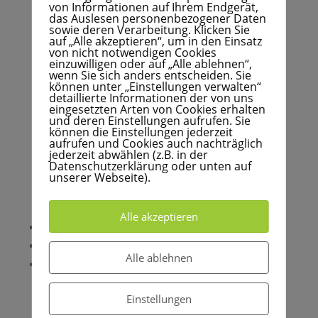
von Informationen auf Ihrem Endgerät,
das Auslesen personenbezogener Daten
Unser Laden in Rothenburg wird nur noch f
reitags
sowie deren Verarbeitung. Klicken Sie
auf „Alle akzeptieren“, um in den Einsatz
von 9.30 Uhr bis 12.30 und 14.00 Uhr bis 16.30
von nicht notwendigen Cookies
Uhr
geöffnet
sein.
einzuwilligen oder auf „Alle ablehnen“,
wenn Sie sich anders entscheiden. Sie
Tages- und Bunte Zeitschriften sind an diesem Tag
können unter „Einstellungen verwalten“
detaillierte Informationen der von uns
auch erhältlich.
eingesetzten Arten von Cookies erhalten
und deren Einstellungen aufrufen. Sie
An anderen Tagen ist
eine Abholung von Brötchen
können die Einstellungen jederzeit
und Brot mit
Vorbestellung
jederzeit möglich. Auch
aufrufen und Cookies auch nachträglich
jederzeit abwählen (z.B. in der
kleine Mengen werden
realisiert und können direkt
Datenschutzerklärung oder unten auf
in der Backstube abgeholt werden.
unserer Webseite).
Bestellung am Vortag bis 18.00 Uhr über
Alle akzeptieren
Telefon 034691/28616,
Fax 034691/22052 oder
Alle ablehnen
Mail info@biobrotfischer.de
unter
Angabe des
Bestellers
.
Einstellungen