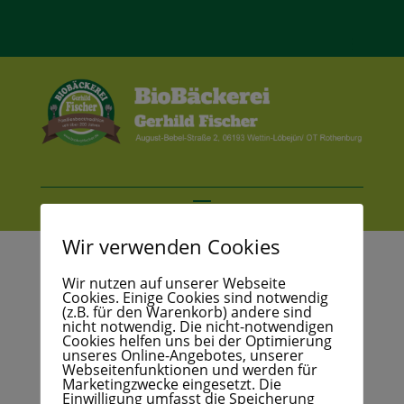
Wir verwenden Cookies
Wir nutzen auf unserer Webseite
Cookies. Einige Cookies sind notwendig
(z.B. für den Warenkorb) andere sind
nicht notwendig. Die nicht-notwendigen
Aufgrund des Erreichens unserer Kapazitätsgrenzen
Cookies helfen uns bei der Optimierung
unseres Online-Angebotes, unserer
innerhalb der Produktion, sind wir gezwungen ab 1.
Webseitenfunktionen und werden für
September 2016
unsere Öffnungszeiten zu
Marketingzwecke eingesetzt. Die
Einwilligung umfasst die Speicherung
reduzieren.